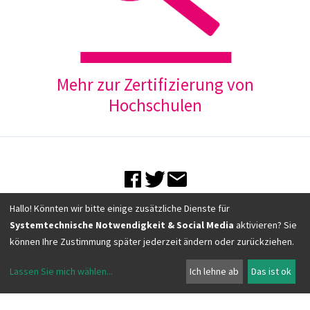
Mehr zur Zertifizierung von
Hochschulen
Hallo! Könnten wir bitte einige zusätzliche Dienste für
Systemtechnische Notwendigkeit & Social Media
aktivieren? Sie
© Verein Forum Neue Medien in der Lehre Austria
können Ihre Zustimmung später jederzeit ändern oder zurückziehen.
A-6890 Lustenau, Rheinstraße 27
Telefon
+43 660
5948774
E-Mail
office@fnma.at
Lassen Sie mich wählen
...
Ich lehne ab
Das ist ok