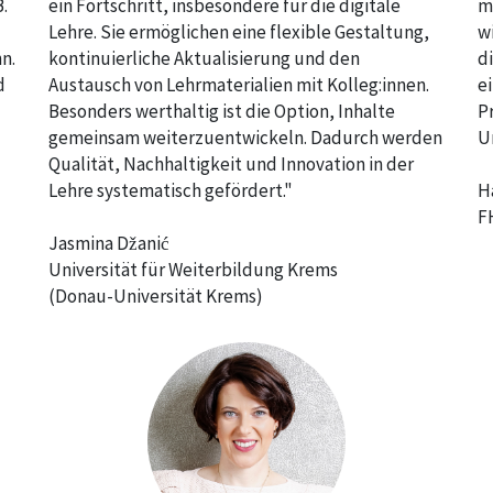
.
ein Fortschritt, insbesondere für die digitale
m
Lehre. Sie ermöglichen eine flexible Gestaltung,
w
n.
kontinuierliche Aktualisierung und den
di
d
Austausch von Lehrmaterialien mit Kolleg:innen.
ei
Besonders werthaltig ist die Option, Inhalte
P
gemeinsam weiterzuentwickeln. Dadurch werden
U
Qualität, Nachhaltigkeit und Innovation in der
Lehre systematisch gefördert."
H
F
Jasmina Džanić
Universität für Weiterbildung Krems
(Donau-Universität Krems)