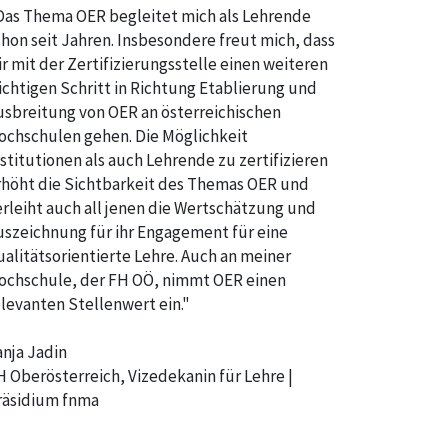
Das Thema OER begleitet mich als Lehrende
chon seit Jahren. Insbesondere freut mich, dass
ir mit der Zertifizierungsstelle einen weiteren
ichtigen Schritt in Richtung Etablierung und
usbreitung von OER an österreichischen
ochschulen gehen. Die Möglichkeit
nstitutionen als auch Lehrende zu zertifizieren
rhöht die Sichtbarkeit des Themas OER und
erleiht auch all jenen die Wertschätzung und
uszeichnung für ihr Engagement für eine
ualitätsorientierte Lehre. Auch an meiner
ochschule, der FH OÖ, nimmt OER einen
elevanten Stellenwert ein."
anja Jadin
H Oberösterreich, Vizedekanin für Lehre |
räsidium fnma