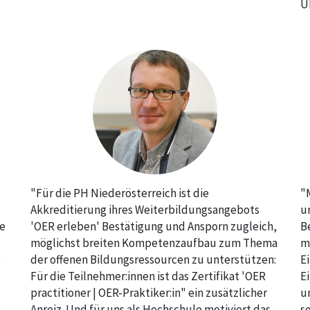
U
"Für die PH Niederösterreich ist die
"
Akkreditierung ihres Weiterbildungsangebots
u
ie
'OER erleben' Bestätigung und Ansporn zugleich,
B
möglichst breiten Kompetenzaufbau zum Thema
m
g
der offenen Bildungsressourcen zu unterstützen:
E
Für die Teilnehmer:innen ist das Zertifikat 'OER
E
practitioner | OER-Praktiker:in" ein zusätzlicher
u
Anreiz. Und für uns als Hochschule motiviert das
s