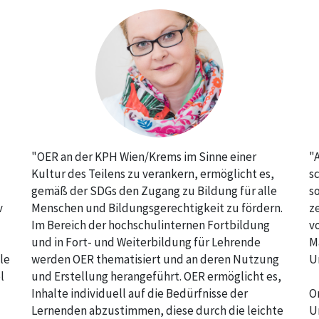
"OER an der KPH Wien/Krems im Sinne einer
"
Kultur des Teilens zu verankern, ermöglicht es,
s
gemäß der SDGs den Zugang zu Bildung für alle
s
v
Menschen und Bildungsgerechtigkeit zu fördern.
z
Im Bereich der hochschulinternen Fortbildung
v
und in Fort- und Weiterbildung für Lehrende
M
le
werden OER thematisiert und an deren Nutzung
U
l
und Erstellung herangeführt. OER ermöglicht es,
Inhalte individuell auf die Bedürfnisse der
O
Lernenden abzustimmen, diese durch die leichte
U