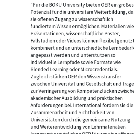
"Für die BOKU University bieten OER ein großes
Potenzial für die universitäre Weiterbildung, da
sie offenen Zugang zu wissenschaftlich
fundiertem Wissen ermöglichen. Materialien wie
Präsentationen, wissenschaftliche Poster,
Fallstudien oder Videos können flexibel genutzt
kombiniert und an unterschiedliche Lernbedarf
angepasst werden und unterstützen so
individuelle Lernpfade sowie Formate wie
Blended Learning oder Microcredentials.
Zugleich stärken OER den Wissenstransfer
zwischen Universität und Gesellschaft und trag
zur Verringerung von Kompetenzlücken zwisch
akademischer Ausbildung und praktischen
Anforderungen bei. International fördern sie die
Zusammenarbeit und Sichtbarkeit von
Universitäten durch die gemeinsame Nutzung
und Weiterentwicklung von Lehrmaterialien.
Insgesamt ermöglichen OER für uns eine offener