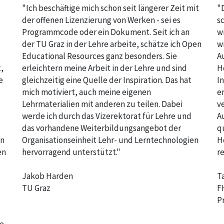
"Ich beschäftige mich schon seit längerer Zeit mit
"
der offenen Lizenzierung von Werken - sei es
s
Programmcode oder ein Dokument. Seit ich an
w
der TU Graz in der Lehre arbeite, schätze ich Open
w
Educational Resources ganz besonders. Sie
A
,
erleichtern meine Arbeit in der Lehre und sind
H
e
gleichzeitig eine Quelle der Inspiration. Das hat
I
mich motiviert, auch meine eigenen
e
Lehrmaterialien mit anderen zu teilen. Dabei
v
werde ich durch das Vizerektorat für Lehre und
A
das vorhandene Weiterbildungsangebot der
q
en
Organisationseinheit Lehr- und Lerntechnologien
H
en
hervorragend unterstützt."
r
Jakob Harden
T
TU Graz
F
P
e,