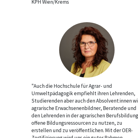
KPH Wien/Krems
"Auch die Hochschule für Agrar- und
Umweltpädagogik empfiehlt ihren Lehrenden,
Studierenden aber auch den Absolvent:innen w
agrarische Erwachsenenbildner, Beratende und
den Lehrenden in der agrarischen Berufsbildun
offene Bildungsressourcen zu nutzen, zu
erstellen und zu veröffentlichen. Mit der OER-
Zertifizierung wird uns ein guter Rahmen