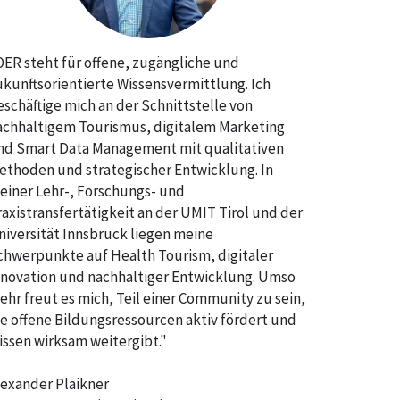
OER steht für offene, zugängliche und
ukunftsorientierte Wissensvermittlung. Ich
eschäftige mich an der Schnittstelle von
achhaltigem Tourismus, digitalem Marketing
nd Smart Data Management mit qualitativen
ethoden und strategischer Entwicklung. In
einer Lehr-, Forschungs- und
raxistransfertätigkeit an der UMIT Tirol und der
niversität Innsbruck liegen meine
chwerpunkte auf Health Tourism, digitaler
nnovation und nachhaltiger Entwicklung. Umso
ehr freut es mich, Teil einer Community zu sein,
ie offene Bildungsressourcen aktiv fördert und
issen wirksam weitergibt."
lexander Plaikner