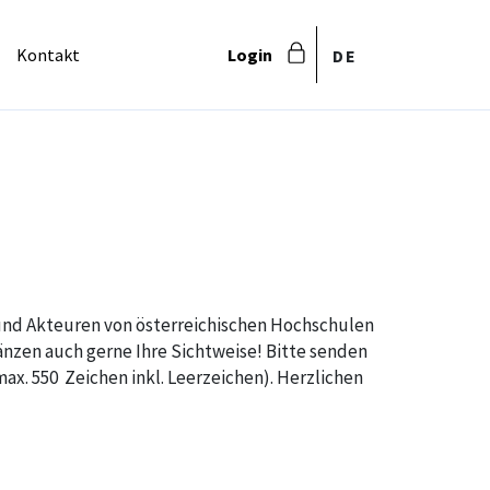
Kontakt
Login
EN
DE
 und Akteuren von österreichischen Hochschulen
nzen auch gerne Ihre Sichtweise! Bitte senden
ax. 550 Zeichen inkl. Leerzeichen). Herzlichen