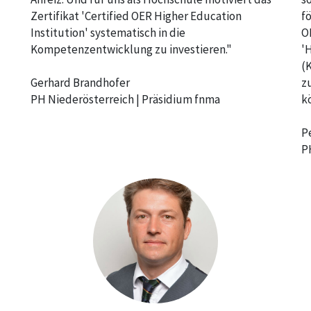
Zertifikat 'Certified OER Higher Education
f
Institution' systematisch in die
O
Kompetenzentwicklung zu investieren."
'
(
Gerhard Brandhofer
z
PH Niederösterreich | Präsidium fnma
k
P
P