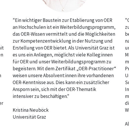
"Ein wichtiger Baustein zur Etablierung von OER
"
an Hochschulen ist ein Weiterbildungsprogramm,
z
das OER-Wissen vermittelt und die Möglichkeiten
b
zur Kompetenzentwicklung in der Nutzung und
n
it
Erstellung von OER bietet. Als Universität Graz ist
u
en
es uns ein Anliegen, möglichst viele Kolleg:innen
M
für OER und unser Weiterbildungsprogramm zu
m
begeistern. Mit dem Zertifikat „OER-Practitioner“
P
n
weisen unsere Absolvent:innen ihre vorhandenen
U
OER-Kenntnisse aus. Dies kann ein zusätzlicher
S
Ansporn sein, sich mit der OER-Thematik
I
intensiver zu beschäftigen."
m
er
d
Kristina Neuböck
W
Universität Graz
A